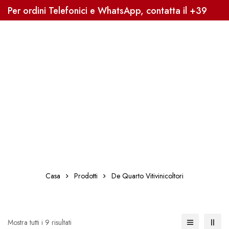
Per ordini Telefonici e WhatsApp, contatta il +39
3338041363, Sped. Gratuita oltre i 59€
Casa
Prodotti
De Quarto Vitivinicoltori
Mostra tutti i 9 risultati