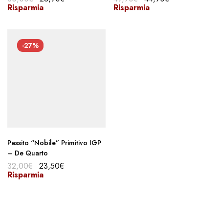
Risparmia
Risparmia
-27%
Passito “Nobile” Primitivo IGP
– De Quarto
32,00
€
23,50
€
Risparmia