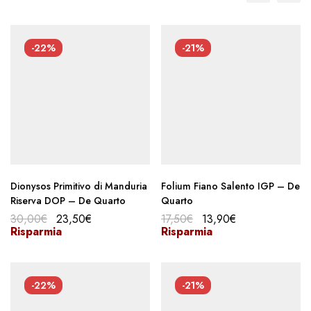
-22%
-21%
Dionysos Primitivo di Manduria
Folium Fiano Salento IGP – De
Riserva DOP – De Quarto
Quarto
30,00
€
23,50
€
17,50
€
13,90
€
Risparmia
Risparmia
-22%
-21%