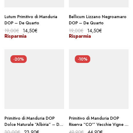
Lutum Primitivo di Manduria
Bellicum Lizzano Negroamaro
DOP – De Quarto
DOP – De Quarto
19,00
€
14,50
€
19,00
€
14,50
€
Risparmia
Risparmia
-20%
-10%
Primitivo di Manduria DOP
Primitivo di Manduria DOP
Dolce Naturale “Albiria” – De
Riserva “CO'” Vecchie Vigne –
Quarto Vitivinicoltori
De Quarto
30,00
€
23,90
€
49,90
€
44,90
€