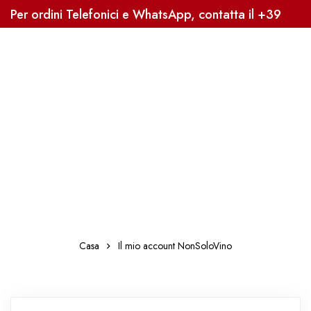
Per ordini Telefonici e WhatsApp, contatta il +39
3338041363, Sped. Gratuita oltre i 59€
Casa
Il mio account NonSoloVino