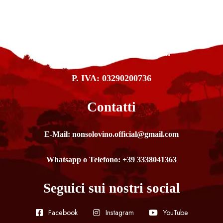
NonSoloVino di Pierluigi Massimilla
Sede legale: Via Sorcinelli 5 - 74121 Taranto (TA) - Italia Negozio Take Away &
Deposito: Via Dalmazia 98, Taranto (TA) - Italia
P. IVA: 03290200736
Contatti
E-Mail: nonsolovino.official@gmail.com
Whatsapp o Telefono: +39 3338041363
Seguici sui nostri social
Facebook
Instagram
YouTube