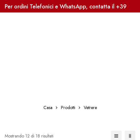
Per ordini Telefonici e WhatsApp, contatta il +39
3338041363, Sped. Gratuita oltre i 59€
Casa
Prodotti
Vetrere
Mostrando 12 di 18 risultati