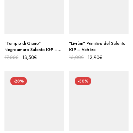
“Tempio di Giano”
“Livrùni” Primitivo del Salento
Negroamaro Salento IGP –
IGP – Vetrère
Vetrère
17,00
€
13,50
€
16,00
€
12,90
€
-28%
-30%