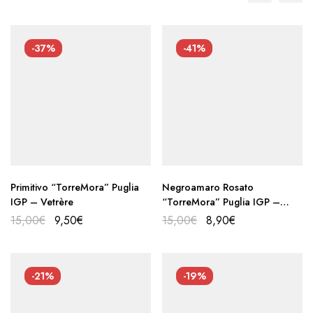
-37%
-41%
Primitivo “TorreMora” Puglia
Negroamaro Rosato
IGP – Vetrère
“TorreMora” Puglia IGP –
Vetrère
15,00
€
9,50
€
15,00
€
8,90
€
-21%
-19%