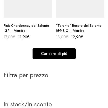
Finis Chardonnay del Salento
“Taranta” Rosato del Salento
IGP – Vetrère
IGP BIO – Vetrère
17,00
€
11,90
€
18,00
€
12,90
€
Caricare di più
Filtra per prezzo
In stock/In sconto