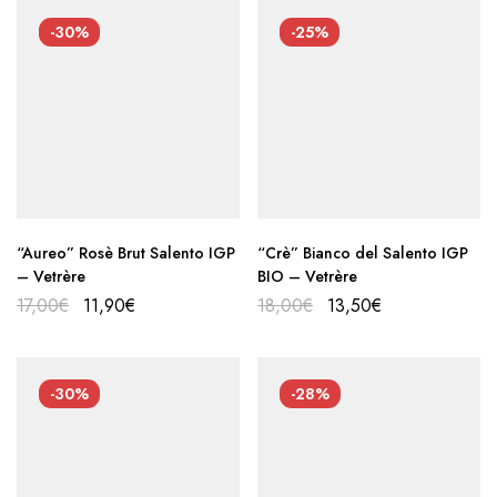
-30%
-25%
“Aureo” Rosè Brut Salento IGP
“Crè” Bianco del Salento IGP
– Vetrère
BIO – Vetrère
17,00
€
11,90
€
18,00
€
13,50
€
-30%
-28%