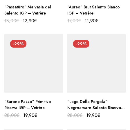
“Passatùro” Malvasia del
“Aureo” Brut Salento Bianco
Salento IGP – Vetrère
IGP – Vetrère
18,00
€
12,90
€
17,00
€
11,90
€
-29%
-29%
“Barone Pazzo” Primitivo
“Lago Della Pergola”
Riserva IGP – Vetrère
Negroamaro Salento Riserva
IGP – Vetrère
28,00
€
19,90
€
28,00
€
19,90
€