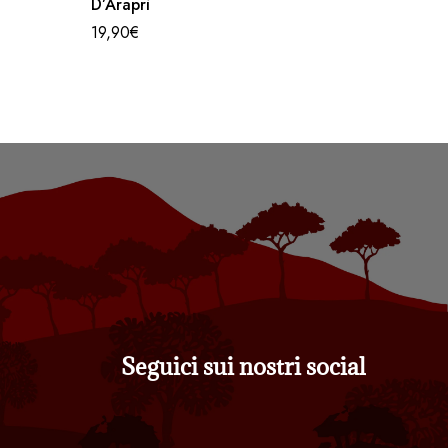
D’Araprì
– D’Ara
19,90
€
25,90
€
Seguici sui nostri social