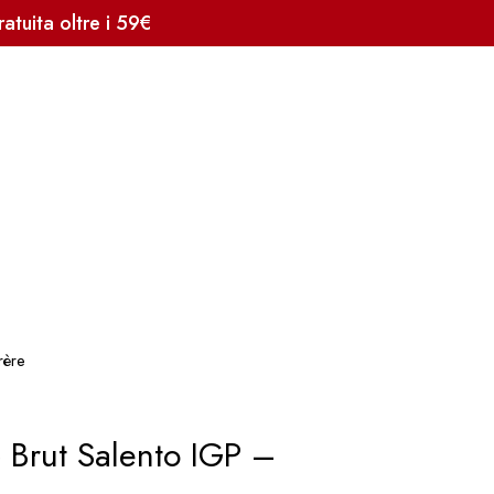
tuita oltre i 59€
rère
 Brut Salento IGP –