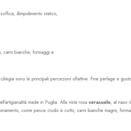
ffice, illimpidimento statico,
, carni bianche, formaggi e
ciliegia sono le principali percezioni olfattive
. Fine perlage e gusto
’artigianalità made in Puglia. Alla vista rosa
cerasuolo
, al naso r
abbinamento, come pesce crudo e cotto, carni bianche magre, forma