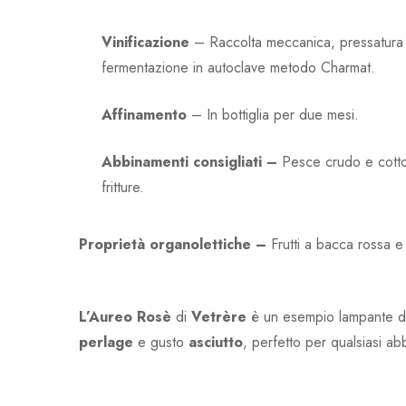
Vinificazione
–
Raccolta meccanica, pressatura so
fermentazione in autoclave metodo Charmat.
Affinamento
–
In bottiglia per due mesi.
Abbinamenti consigliati –
Pesce crudo e cotto
fritture.
Proprietà organolettiche –
Frutti a bacca rossa e 
L’Aureo
Rosè
di
Vetrère
è un esempio lampante dell
perlage
e gusto
asciutto
, perfetto per qualsiasi 