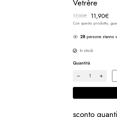
Vetrère
11,90
€
17,00
€
Con questo prodotto, gua
28
persone stanno v
In stock
Quantità
sconto quanti