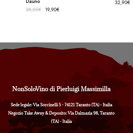
Dauno
32,90
€
28,00
€
19,90
€
NonSoloVino di Pierluigi Massimilla
Sede legale: Via Sorcinelli 5 - 74121 Taranto (TA) - Italia
Negozio Take Away & Deposito: Via Dalmazia 98, Taranto
(TA) - Italia