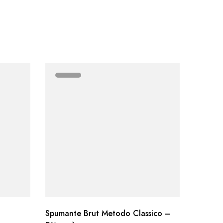
o
Spumante Brut Metodo Classico –
Spumant