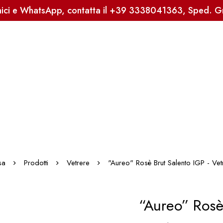
onici e WhatsApp, contatta il +39 3338041363, Sped. Gra
sa
Prodotti
Vetrere
"Aureo" Rosè Brut Salento IGP - Vet
“Aureo” Rosè