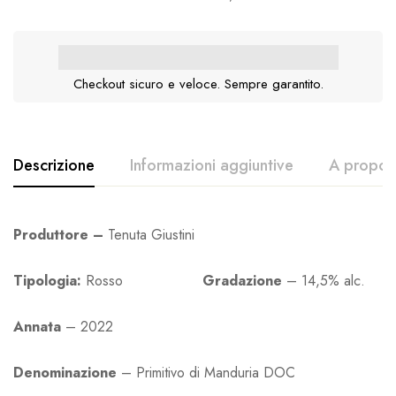
Checkout sicuro e veloce. Sempre garantito.
Descrizione
Informazioni aggiuntive
A proposi
Produttore –
Tenuta Giustini
Tipologia:
Rosso
Gradazione
– 14,5% alc.
Annata
– 2022
Denominazione
– Primitivo di Manduria DOC