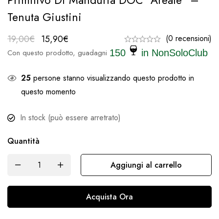
Primitivo Di Manduria DOC “Areale” –
Tenuta Giustini
19,00
€
15,90
€
(0 recensioni)
Con questo prodotto, guadagni
150
in NonSoloClub
25
persone stanno visualizzando questo prodotto in
questo momento
In stock (può essere arretrato)
Quantità
Aggiungi al carrello
Acquista Ora