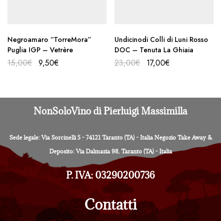
Negroamaro “TorreMora”
Undicinodi Colli di Luni Rosso
Puglia IGP – Vetrère
DOC – Tenuta La Ghiaia
15,00
€
9,50
€
23,00
€
17,00
€
NonSoloVino di Pierluigi Massimilla
Sede legale: Via Sorcinelli 5 - 74121 Taranto (TA) - Italia Negozio Take Away &
Deposito: Via Dalmazia 98, Taranto (TA) - Italia
P. IVA: 03290200736
Contatti