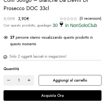
Colli Soligo – Blanche Da Lieviti Di
Prosecco DOC 33cl
5,00
€
3,90
€
(0 recensioni)
Con questo prodotto, guadagni
30
in NonSoloClub
27
persone stanno visualizzando questo prodotto in
questo momento
Solo
2
oggetti lasciati in magazzino!
Quantità
Aggiungi al carrello
Acquista Ora