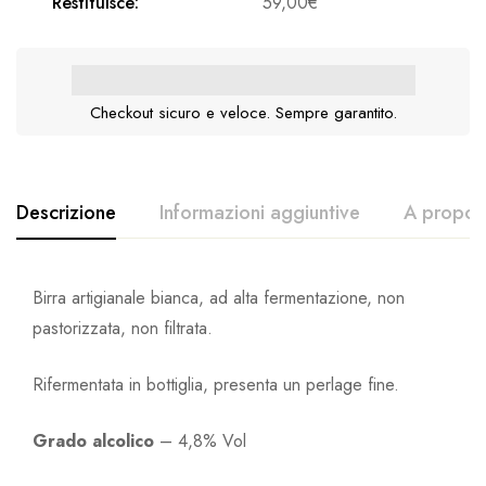
Restituisce:
59,00
€
Checkout sicuro e veloce. Sempre garantito.
Descrizione
Informazioni aggiuntive
A proposi
Birra artigianale bianca, ad alta fermentazione, non
pastorizzata, non filtrata.
Rifermentata in bottiglia, presenta un perlage fine.
Grado alcolico
– 4,8% Vol