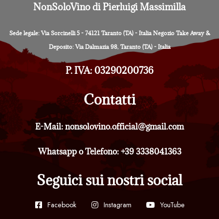
NonSoloVino di Pierluigi Massimilla
Sede legale: Via Sorcinelli 5 - 74121 Taranto (TA) - Italia Negozio Take Away &
Deposito: Via Dalmazia 98, Taranto (TA) - Italia
P. IVA: 03290200736
Contatti
E-Mail: nonsolovino.official@gmail.com
Whatsapp o Telefono: +39 3338041363
Seguici sui nostri social
Facebook
Instagram
YouTube