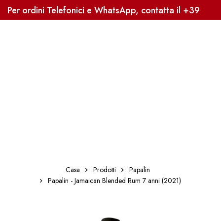
Per ordini Telefonici e WhatsApp, contatta il +39
3338041363, Sped. Gratuita oltre i 59€
Casa
Prodotti
Papalin
Papalin - Jamaican Blended Rum 7 anni (2021)