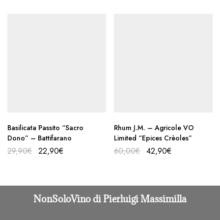
Basilicata Passito “Sacro
Rhum J.M. – Agricole VO
Dono” – Battifarano
Limited “Epices Crèoles”
29,90
€
22,90
€
60,00
€
42,90
€
NonSoloVino di Pierluigi Massimilla