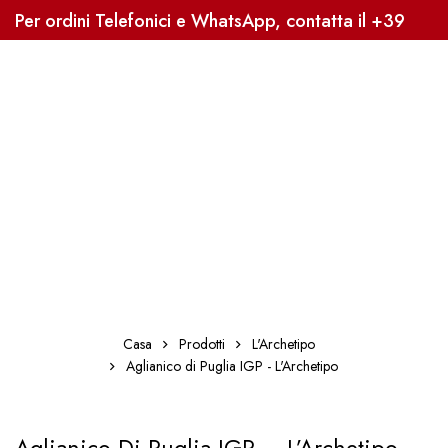
Per ordini Telefonici e WhatsApp, contatta il +39
3338041363, Sped. Gratuita oltre i 59€
Casa
Prodotti
L'Archetipo
Aglianico di Puglia IGP - L'Archetipo