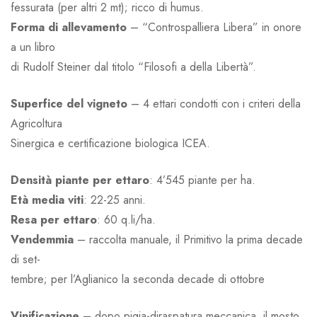
fessurata (per altri 2 mt); ricco di humus.
Forma di allevamento
– “Controspalliera Libera” in onore
a un libro
di Rudolf Steiner dal titolo “Filosofi a della Libertà”.
Superfi
ce
del
vigneto
– 4 ettari condotti con i criteri della
Agricoltura
Sinergica e certificazione biologica ICEA.
Densità
piante
per
ettaro
: 4’545 piante per ha.
Età media viti
: 22-25 anni.
Resa
per
ettaro
: 60 q.li/ha.
Vendemmia
– raccolta manuale, il Primitivo la prima decade
di set-
tembre; per l’Aglianico la seconda decade di ottobre
Vinificazione
– dopo pigia-diraspatura meccanica, il mosto