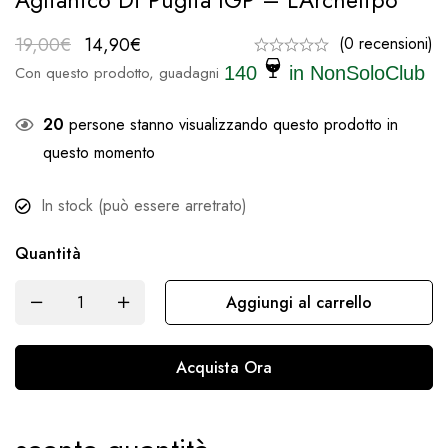
Aglianico Di Puglia IGP – L’Archetipo
19,00
€
14,90
€
(0 recensioni)
Con questo prodotto, guadagni
140
in NonSoloClub
20
persone stanno visualizzando questo prodotto in
questo momento
In stock (può essere arretrato)
Quantità
Aggiungi al carrello
Acquista Ora