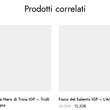
Prodotti correlati
a Nero di Troia IGP – Trulli
Fiano del Salento IGP – L’A
agno
18,00
€
13,50
€