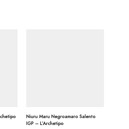
rchetipo
Niuru Maru Negroamaro Salento
Occhio 
IGP – L’Archetipo
– Masse