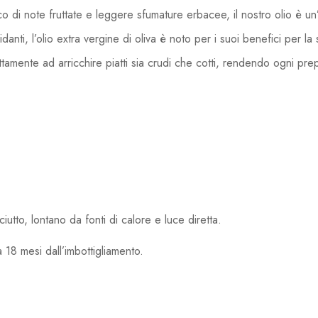
co di note fruttate e leggere sfumature erbacee, il nostro olio è un
idanti, l’olio extra vergine di oliva è noto per i suoi benefici per l
tamente ad arricchire piatti sia crudi che cotti, rendendo ogni pre
utto, lontano da fonti di calore e luce diretta.
 18 mesi dall’imbottigliamento.