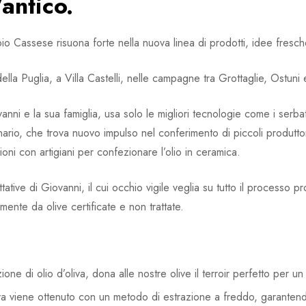
’antico.
io Cassese risuona forte nella nuova linea di prodotti, idee fresc
ella Puglia, a Villa Castelli, nelle campagne tra Grottaglie, Ostuni e
ni e la sua famiglia, usa solo le migliori tecnologie come i serbat
nario, che trova nuovo impulso nel conferimento di piccoli produtto
ioni con artigiani per confezionare l’olio in ceramica.
ative di Giovanni, il cui occhio vigile veglia su tutto il processo p
nte da olive certificate e non trattate.
ne di olio d’oliva, dona alle nostre olive il terroir perfetto per un
liva viene ottenuto con un metodo di estrazione a freddo, garantend