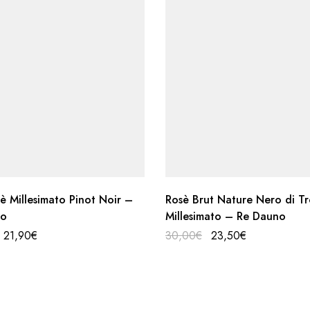
è Millesimato Pinot Noir –
Rosè Brut Nature Nero di Tr
no
Millesimato – Re Dauno
21,90
€
30,00
€
23,50
€