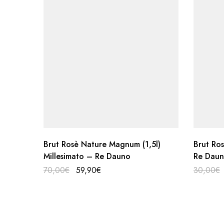
Brut Rosè Nature Magnum (1,5l)
Brut Ros
Millesimato – Re Dauno
Re Dau
70,00
€
59,90
€
30,00
€