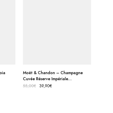
oia
Moët & Chandon – Champagne
Malvasi
Cuvée Réserve Impériale
Tenuta 
(Astucciato)
55,00
€
39,90
€
16,00
€