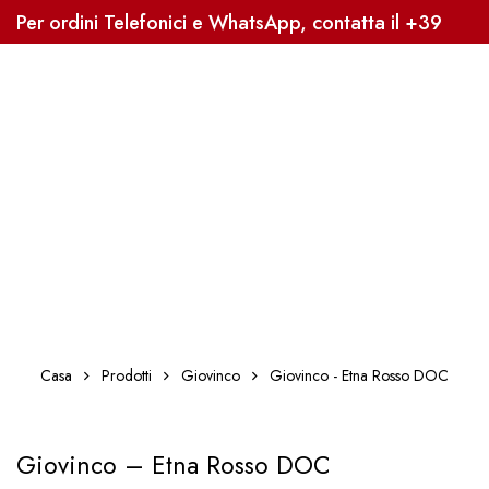
Per ordini Telefonici e WhatsApp, contatta il +39
3338041363, Sped. Gratuita oltre i 59€
Casa
Prodotti
Giovinco
Giovinco - Etna Rosso DOC
Giovinco – Etna Rosso DOC