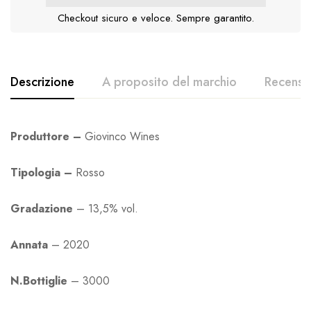
Checkout sicuro e veloce. Sempre garantito.
Descrizione
A proposito del marchio
Recensio
Produttore –
Giovinco Wines
Tipologia –
Rosso
Gradazione
– 13,5% vol.
Annata
– 2020
N.Bottiglie
– 3000