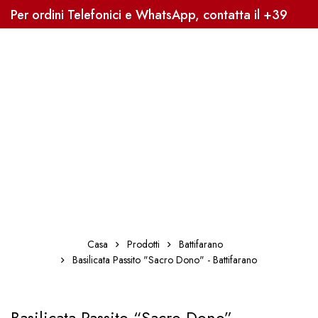
Per ordini Telefonici e WhatsApp, contatta il +39
3338041363, Sped. Gratuita oltre i 59€
Casa
Prodotti
Battifarano
Basilicata Passito "Sacro Dono" - Battifarano