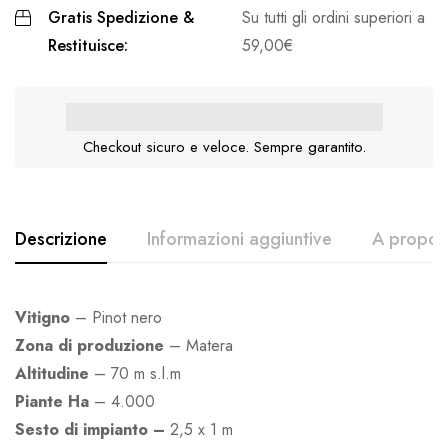
Gratis Spedizione &
Su tutti gli ordini superiori a
Restituisce:
59,00
€
Checkout sicuro e veloce. Sempre garantito.
Descrizione
Informazioni aggiuntive
A proposi
Vitigno
– Pinot nero
Zona di produzione
– Matera
Altitudine
– 70 m s.l.m
Piante
Ha
– 4.000
Sesto di impianto –
2,5 x 1 m