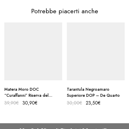
Potrebbe piacerti anche
Matera Moro DOC
Tarantula Negroamaro
“Curaffanni” Riserva del
Superiore DOP – De Quarto
Fondatore – Battifarano
39,90
€
30,90
€
30,00
€
23,50
€