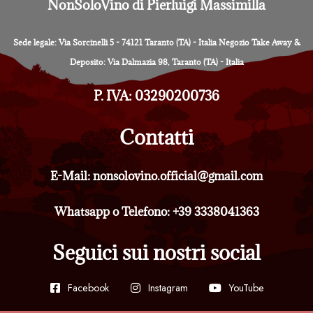
NonSoloVino di Pierluigi Massimilla
Sede legale: Via Sorcinelli 5 - 74121 Taranto (TA) - Italia Negozio Take Away &
Deposito: Via Dalmazia 98, Taranto (TA) - Italia
P. IVA: 03290200736
Contatti
E-Mail: nonsolovino.official@gmail.com
Whatsapp o Telefono: +39 3338041363
Seguici sui nostri social
Facebook
Instagram
YouTube