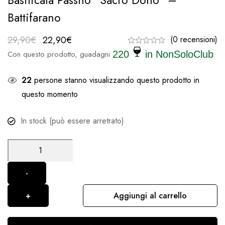
Basilicata Passito “Sacro Dono” –
Battifarano
29,90
€
22,90
€
(0 recensioni)
Con questo prodotto, guadagni
220
in NonSoloClub
22
persone stanno visualizzando questo prodotto in
questo momento
In stock (può essere arretrato)
-
+
Aggiungi al carrello