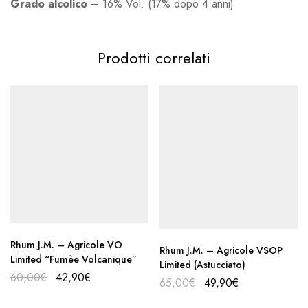
Grado alcolico
– 16% Vol. (17% dopo 4 anni)
Prodotti correlati
Rhum J.M. – Agricole VO
Rhum J.M. – Agricole VSOP
Limited “Fumèe Volcanique”
Limited (Astucciato)
60,00
€
42,90
€
65,00
€
49,90
€