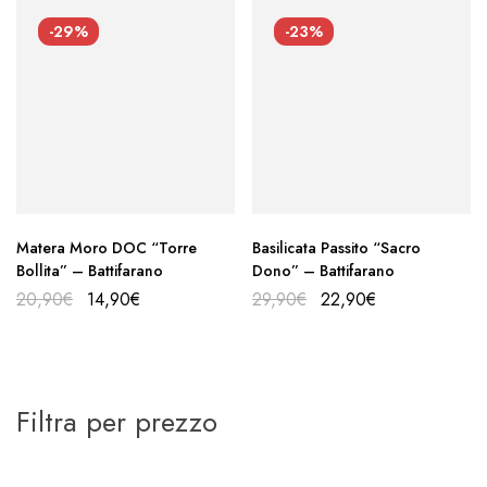
-29%
-23%
Matera Moro DOC “Torre
Basilicata Passito “Sacro
Bollita” – Battifarano
Dono” – Battifarano
20,90
€
14,90
€
29,90
€
22,90
€
Filtra per prezzo