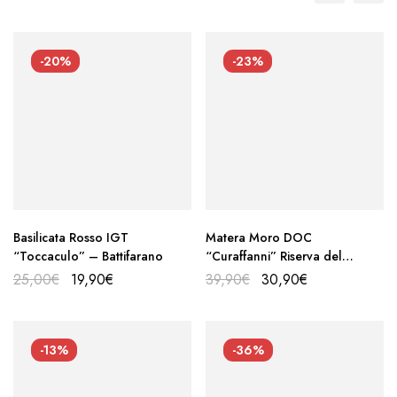
-20%
-23%
Basilicata Rosso IGT
Matera Moro DOC
“Toccaculo” – Battifarano
“Curaffanni” Riserva del
Fondatore – Battifarano
25,00
€
19,90
€
39,90
€
30,90
€
-13%
-36%