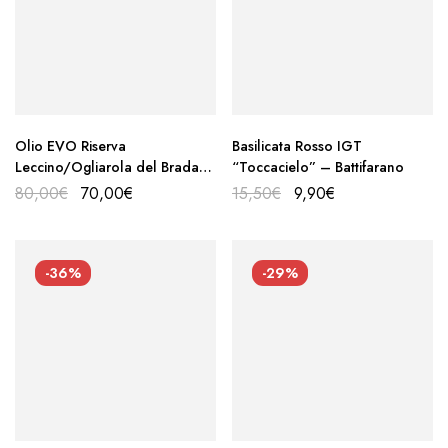
Olio EVO Riserva
Basilicata Rosso IGT
Leccino/Ogliarola del Bradano
“Toccacielo” – Battifarano
2025/26 – Battifarano
80,00
€
70,00
€
15,50
€
9,90
€
-36%
-29%