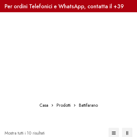
Per ordini Telefonici e WhatsApp, contatta il +39
3338041363, Sped. Gratuita oltre i 59€
Casa
Prodotti
Battifarano
Mostra tutti i 10 risultati