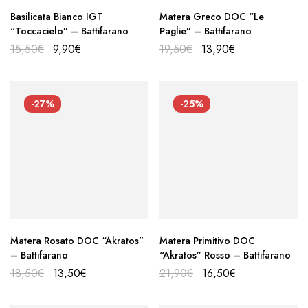
Basilicata Bianco IGT
Matera Greco DOC “Le
“Toccacielo” – Battifarano
Paglie” – Battifarano
15,50
€
9,90
€
19,50
€
13,90
€
-27%
-25%
Matera Rosato DOC “Akratos”
Matera Primitivo DOC
– Battifarano
“Akratos” Rosso – Battifarano
18,50
€
13,50
€
21,90
€
16,50
€