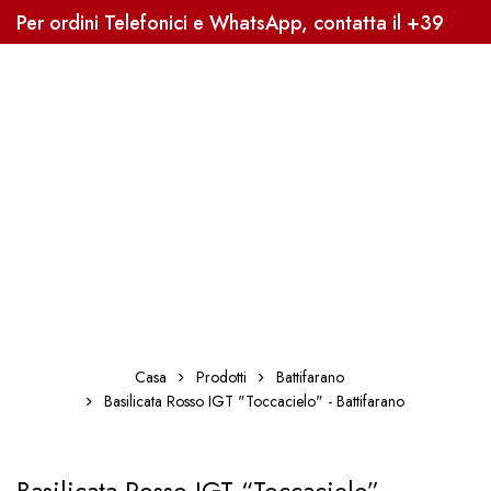
Per ordini Telefonici e WhatsApp, contatta il +39
3338041363, Sped. Gratuita oltre i 59€
Casa
Prodotti
Battifarano
Basilicata Rosso IGT "Toccacielo" - Battifarano