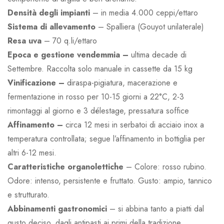
Densità degli impianti
– in media 4.000 ceppi/ettaro
Sistema
di
allevamento
– Spalliera (Gouyot unilaterale)
Resa
uva
– 70 q.li/ettaro
Epoca e gestione vendemmia –
ultima decade di
Settembre. Raccolta solo manuale in cassette da 15 kg
Vinificazione –
diraspa-pigiatura, macerazione e
fermentazione in rosso per 10-15 giorni a 22°C, 2-3
rimontaggi al giorno e 3 délestage, pressatura soffice
Affinamento –
circa 12 mesi in serbatoi di acciaio inox a
temperatura controllata; segue l’affinamento in bottiglia per
altri 6-12 mesi.
Caratteristiche organolettiche
– Colore: rosso rubino.
Odore: intenso, persistente e fruttato. Gusto: ampio, tannico
e strutturato.
Abbinamenti gastronomici
– si abbina tanto a piatti dal
gusto deciso, dagli antipasti ai primi della tradizione