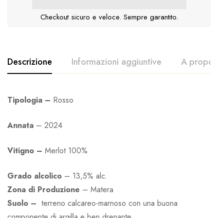
Checkout sicuro e veloce. Sempre garantito.
Descrizione
Informazioni aggiuntive
A proposi
Tipologia –
Rosso
Annata
–
2024
Vitigno –
Merlot 100%
Grado alcolico
– 13,5% alc.
Zona di Produzione
– Matera
Suolo –
terreno calcareo-marnoso con una buona
componente di argilla e ben drenante.