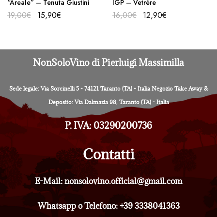
“Areale” – Tenuta Giustini
IGP – Vetrère
19,00
€
15,90
€
16,00
€
12,90
€
NonSoloVino di Pierluigi Massimilla
Sede legale: Via Sorcinelli 5 - 74121 Taranto (TA) - Italia Negozio Take Away &
Deposito: Via Dalmazia 98, Taranto (TA) - Italia
P. IVA: 03290200736
Contatti
E-Mail: nonsolovino.official@gmail.com
Whatsapp o Telefono: +39 3338041363