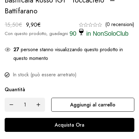
Basilicata Rosso IGT “Toccacielo” –
Battifarano
15,50
€
9,90
€
(0 recensioni)
Con questo prodotto, guadagni
90
in NonSoloClub
27
persone stanno visualizzando questo prodotto in
questo momento
In stock (può essere arretrato)
Quantità
Aggiungi al carrello
Acquista Ora