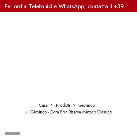
Per ordini Telefonici e WhatsApp, contatta il +39
3338041363, Sped. Gratuita oltre i 59€
Casa
Prodotti
Giovinco
Giovinco - Extra Brut Riserva Metodo Classico