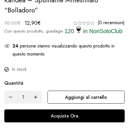
Kandea – Spumante Millesimato
“Bolladoro”
16,00
€
12,90
€
(0 recensioni)
Con questo prodotto, guadagni
120
in NonSoloClub
24
persone stanno visualizzando questo prodotto in
questo momento
In stock
Quantità
Aggiungi al carrello
Acquista Ora