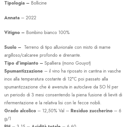
Tipologia –
Bollicine
Annata
–
2022
Vitigno –
Bombino bianco 100%
Suolo –
Terreno di tipo alluvionale con misto di marne
argilloso/calcaree profondo e drenante.
Tipo d’impianto –
Spalliera (mono Gouyot)
Spumantizzazione
– il vino ha riposato in cantina in vasche
inox alla temperatura costante di 12°C poi passato alla
spumantizzazione che è awenuta in autoclave da SO hl per
un periodo di 3 mesi consentendo la piena fusione di lieviti di
rifermentazione e la relativa lisi con le fecce nobili.
Grado alcolico
– 12,50% Val –
Residuo
zuccherino
– 6
g/1
PH
– 3,15 –
Acidità totale
– 6,60