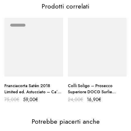
Prodotti correlati
Franciacorta Satèn 2018
Colli Soligo – Prosecco
Limited ed. Astucciato – Ca’
Superiore DOCG Surlie
del Bosco
“Velàr” 2023
75,00
€
59,00
€
24,00
€
16,90
€
Potrebbe piacerti anche