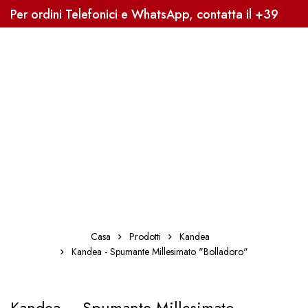
Per ordini Telefonici e WhatsApp, contatta il +39
3338041363, Sped. Gratuita oltre i 59€
Casa
Prodotti
Kandea
Kandea - Spumante Millesimato "Bolladoro"